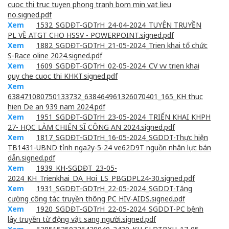
cuoc thi truc tuyen phong tranh bom min vat lieu
no.signed.pdf
Xem
1532_SGDĐT-GDTrH_24-04-2024_TUYÊN TRUYỀN
PL VỀ ATGT CHO HSSV - POWERPOINT.signed.pdf
Xem
1882_SGDĐT-GDTrH_21-05-2024_Trien khai tổ chức
S-Race oline 2024.signed.pdf
Xem
1609_SGDĐT-GDTrH_02-05-2024_CV vv trien khai
quy che cuoc thi KHKT.signed.pdf
Xem
638471080750133732_638464961326070401_165_KH thuc
hien De an 939 nam 2024.pdf
Xem
1951_SGDĐT-GDTrH_23-05-2024_TRIỂN KHAI KHPH
27- HỌC LÀM CHIẾN SĨ CÔNG AN 2024.signed.pdf
Xem
1817_SGDĐT-GDTrH_16-05-2024_SGDDT-Thực hiện
TB1431-UBND tỉnh nga2y-5-24 ve62D9T nguồn nhân lực bán
dẫn.signed.pdf
Xem
1939_KH-SGDĐT_23-05-
2024_KH_Trienkhai_DA_Hoi_LS_PBGDPL24-30.signed.pdf
Xem
1931_SGDĐT-GDTrH_22-05-2024_SGDDT-Tăng
cường công tác truyền thông PC HIV-AIDS.signed.pdf
Xem
1920_SGDĐT-GDTrH_22-05-2024_SGDDT-PC bệnh
lây truyền từ động vật sang người.signed.pdf