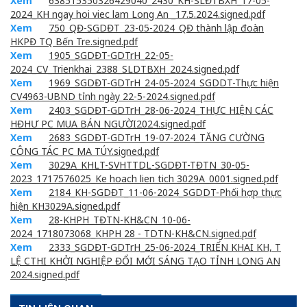
Xem
638515350326429040_2430_KH-SLĐTBXH_17-05-
2024_KH ngay hoi viec lam Long An _17.5.2024.signed.pdf
Xem
750_QĐ-SGDĐT_23-05-2024_QĐ thành lập đoàn
HKPĐ TQ Bến Tre.signed.pdf
Xem
1905_SGDĐT-GDTrH_22-05-
2024_CV_Trienkhai_2388_SLDTBXH_2024.signed.pdf
Xem
1969_SGDĐT-GDTrH_24-05-2024_SGDDT-Thực hiện
CV4963-UBND tỉnh ngày 22-5-2024.signed.pdf
Xem
2403_SGDĐT-GDTrH_28-06-2024_THỰC HIỆN CÁC
HĐHƯ PC MUA BÁN NGƯỜI2024.signed.pdf
Xem
2683_SGDĐT-GDTrH_19-07-2024_TĂNG CƯỜNG
CÔNG TÁC PC MA TÚY.signed.pdf
Xem
3029A_KHLT-SVHTTDL-SGDĐT-TĐTN_30-05-
2023_1717576025_Ke hoach lien tich 3029A_0001.signed.pdf
Xem
2184_KH-SGDĐT_11-06-2024_SGDDT-Phối hợp thực
hiện KH3029A.signed.pdf
Xem
28-KHPH_TĐTN-KH&CN_10-06-
2024_1718073068_KHPH 28 - TDTN-KH&CN.signed.pdf
Xem
2333_SGDĐT-GDTrH_25-06-2024_TRIỂN KHAI KH, T
LỆ CTHI KHỞI NGHIỆP ĐỔI MỚI SÁNG TẠO TỈNH LONG AN
2024.signed.pdf