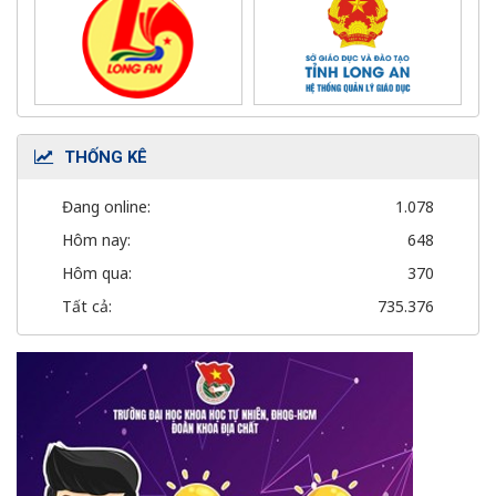
THỐNG KÊ
Đang online:
1.078
Hôm nay:
648
Hôm qua:
370
Tất cả:
735.376