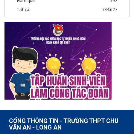
Hôm qua:
592
Tất cả:
734.627
CỔNG THÔNG TIN - TRƯỜNG THPT CHU
VĂN AN - LONG AN