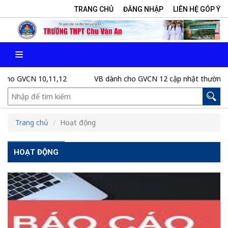
TRANG CHỦ
ĐĂNG NHẬP
LIÊN HỆ GÓP Ý
N 10,11,12
VB dành cho GVCN 12 cập nhật thường xuyên
Trang chủ
Hoạt động
HOẠT ĐỘNG