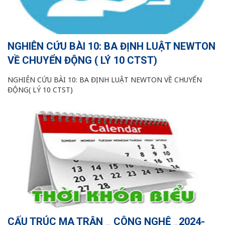
NGHIÊN CỨU BÀI 10: BA ĐỊNH LUẬT NEWTON
VỀ CHUYỂN ĐỘNG ( LÝ 10 CTST)
NGHIÊN CỨU BÀI 10: BA ĐỊNH LUẬT NEWTON VỀ CHUYỂN
ĐỘNG( LÝ 10 CTST)
CẤU TRÚC MA TRẬN _ CÔNG NGHỆ _2024-