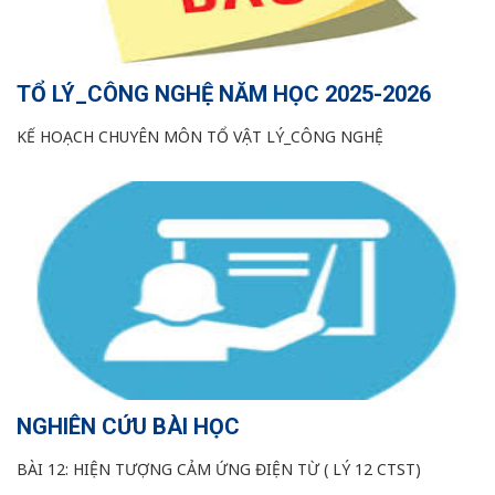
TỔ LÝ_CÔNG NGHỆ NĂM HỌC 2025-2026
KẾ HOẠCH CHUYÊN MÔN TỔ VẬT LÝ_CÔNG NGHỆ
NGHIÊN CỨU BÀI HỌC
BÀI 12: HIỆN TƯỢNG CẢM ỨNG ĐIỆN TỪ ( LÝ 12 CTST)