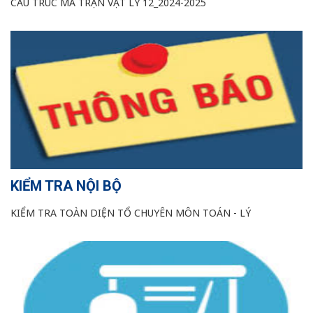
CẤU TRÚC MA TRẬN VẬT LÝ 12_2024-2025
KIỂM TRA NỘI BỘ
KIỂM TRA TOÀN DIỆN TỔ CHUYÊN MÔN TOÁN - LÝ