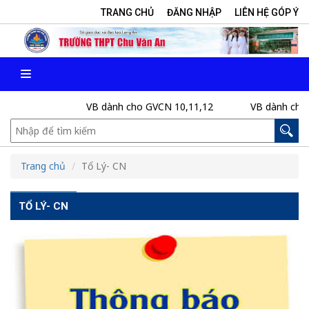
TRANG CHỦ
ĐĂNG NHẬP
LIÊN HỆ GÓP Ý
VB dành cho GVCN 10,11,12
VB dành cho GVCN 1
Trang chủ
Tổ Lý- CN
TỔ LÝ- CN